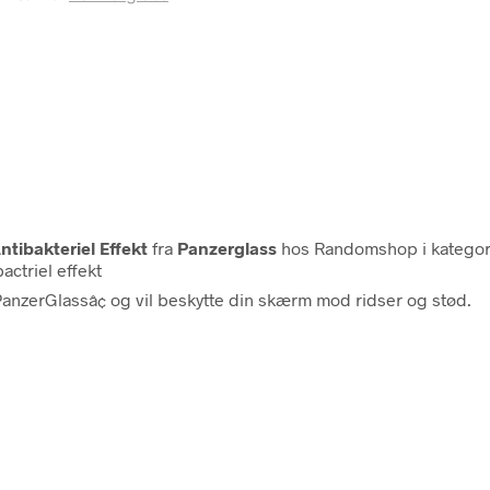
tibakteriel Effekt
fra
Panzerglass
hos Randomshop i katego
ctriel effekt
anzerGlassâ¢ og vil beskytte din skærm mod ridser og stød.