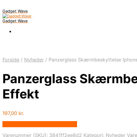
Gadget Wave
Gadget Wave
Forside
/
Nyheder
/
Panzerglass Skærmbeskyttelse Iphone 
Panzerglass Skærmbesk
Effekt
197,00
kr.
Bedste pris hos Randomshop.dk
Varenummer (SKU):
3841ff2ee8d2
Kategori:
Nyheder
Var