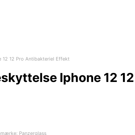
12 12 Pro Antibakteriel Effekt
yttelse Iphone 12 12 
emærke:
Panzerglass