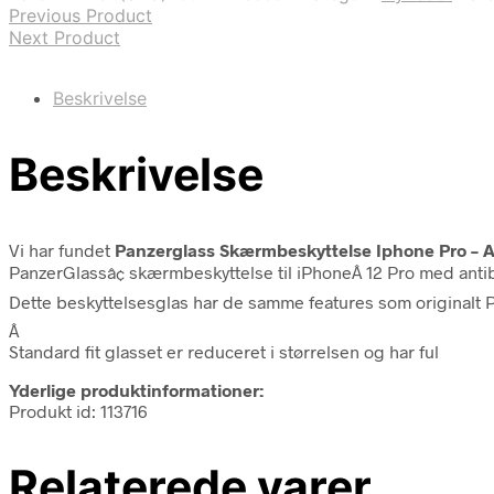
Previous Product
Next Product
Beskrivelse
Beskrivelse
Vi har fundet
Panzerglass Skærmbeskyttelse Iphone Pro – An
PanzerGlassâ¢ skærmbeskyttelse til iPhoneÂ 12 Pro med antiba
Dette beskyttelsesglas har de samme features som originalt P
Â
Standard fit glasset er reduceret i størrelsen og har ful
Yderlige produktinformationer:
Produkt id: 113716
Relaterede varer