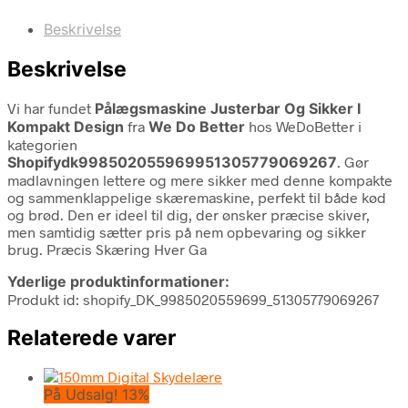
Beskrivelse
Beskrivelse
Vi har fundet
Pålægsmaskine Justerbar Og Sikker I
Kompakt Design
fra
We Do Better
hos WeDoBetter i
kategorien
Shopifydk998502055969951305779069267
. Gør
madlavningen lettere og mere sikker med denne kompakte
og sammenklappelige skæremaskine, perfekt til både kød
og brød. Den er ideel til dig, der ønsker præcise skiver,
men samtidig sætter pris på nem opbevaring og sikker
brug. Præcis Skæring Hver Ga
Yderlige produktinformationer:
Produkt id: shopify_DK_9985020559699_51305779069267
Relaterede varer
På Udsalg! 13%