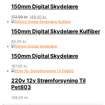
150mm Digital Skydelære
Den
Den
172,00
kr.
149,00
kr.
oprindelige
aktuelle
pris
pris
150mm Digital Skydelære Kulfiber
var:
er:
172,00 kr..
149,00 kr..
85,00
kr.
150mm Digital Skydelære
187,00
kr.
220v 12v Strømforsyning Til
Pet803
149,00
kr.