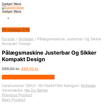
Gadget Wave
Gadget Wave
På Udsalg! 25%
Forside
/
Nyheder
/
Pålægsmaskine Justerbar Og Sikker
Kompakt Design
Pålægsmaskine Justerbar Og Sikker
Kompakt Design
Den
Den
599,00
kr.
449,00
kr.
oprindelige
aktuelle
På Udsalg hos Wedobetter.dk
pris
pris
var:
er:
Varenummer (SKU):
19c14a94116d
Kategori:
Nyheder
599,00 kr..
449,00 kr..
Varemærke:
We Do Better
Previous Product
Next Product