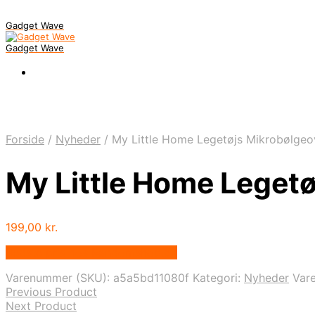
Gadget Wave
Gadget Wave
Forside
/
Nyheder
/
My Little Home Legetøjs Mikrobølgeo
My Little Home Legetø
199,00
kr.
Bedste pris hos Randomshop.dk
Varenummer (SKU):
a5a5bd11080f
Kategori:
Nyheder
Var
Previous Product
Next Product