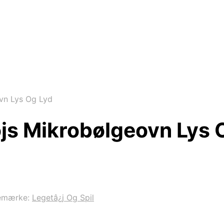
vn Lys Og Lyd
js Mikrobølgeovn Lys 
emærke:
Legetâ¿j Og Spil