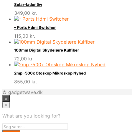
Solar-lader 5w
349,00
kr.
– Ports Hdmi Switcher
115,00
kr.
100mm Digital Skydelære Kulfiber
72,00
kr.
2mp -500x Otoskop Mikroskop Nyhed
855,00
kr.
© gadgetwave.dk
×
×
What are you looking for?