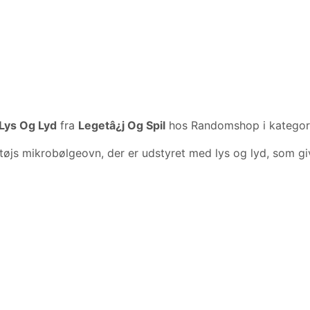
Lys Og Lyd
fra
Legetâ¿j Og Spil
hos Randomshop i katego
js mikrobølgeovn, der er udstyret med lys og lyd, som give