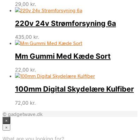
29,00
kr.
220v 24v Strømforsyning 6a
435,00
kr.
Mm Gummi Med Kæde Sort
22,00
kr.
100mm Digital Skydelære Kulfiber
72,00
kr.
© gadgetwave.dk
×
×
What are you looking for?