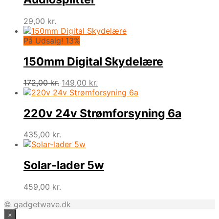
29,00
kr.
På Udsalg! 13%
150mm Digital Skydelære
Den
Den
172,00
kr.
149,00
kr.
oprindelige
aktuelle
pris
pris
var:
er:
220v 24v Strømforsyning 6a
172,00 kr..
149,00 kr..
435,00
kr.
Solar-lader 5w
459,00
kr.
© gadgetwave.dk
×