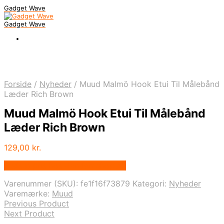
Gadget Wave
Gadget Wave
Forside
/
Nyheder
/
Muud Malmö Hook Etui Til Målebånd
Læder Rich Brown
Muud Malmö Hook Etui Til Målebånd
Læder Rich Brown
129,00
kr.
Bedste pris hos Randomshop.dk
Varenummer (SKU):
fe1f16f73879
Kategori:
Nyheder
Varemærke:
Muud
Previous Product
Next Product