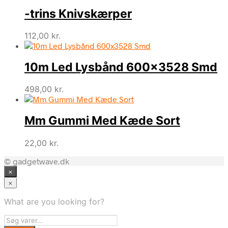
-trins Knivskærper
112,00
kr.
10m Led Lysbånd 600×3528 Smd
498,00
kr.
Mm Gummi Med Kæde Sort
22,00
kr.
© gadgetwave.dk
×
×
What are you looking for?