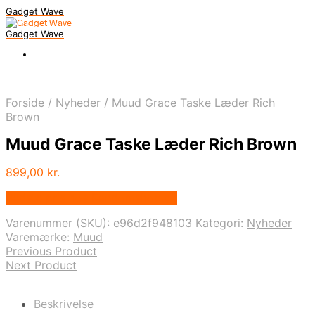
Gadget Wave
Gadget Wave
Forside
/
Nyheder
/
Muud Grace Taske Læder Rich
Brown
Muud Grace Taske Læder Rich Brown
899,00
kr.
Bedste pris hos Randomshop.dk
Varenummer (SKU):
e96d2f948103
Kategori:
Nyheder
Varemærke:
Muud
Previous Product
Next Product
Beskrivelse