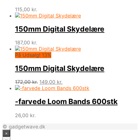
115,00
kr.
150mm Digital Skydelære
187,00
kr.
På Udsalg! 13%
150mm Digital Skydelære
Den
Den
172,00
kr.
149,00
kr.
oprindelige
aktuelle
pris
pris
var:
er:
-farvede Loom Bands 600stk
172,00 kr..
149,00 kr..
26,00
kr.
© gadgetwave.dk
×
×