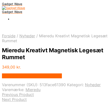
Gadget Wave
Gadget Wave
Forside
/
Nyheder
/
Mieredu Kreativt Magnetisk Legesæt
Rummet
Mieredu Kreativt Magnetisk Legesæt
Rummet
349,00
kr.
Bedste pris hos Randomshop.dk
Varenummer (SKU):
513face61390
Kategori:
Nyheder
Varemærke:
Mieredu
Previous Product
Next Product