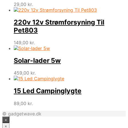
29,00
kr.
220v 12v Strømforsyning Til
Pet803
149,00
kr.
Solar-lader 5w
459,00
kr.
15 Led Campinglygte
89,00
kr.
© gadgetwave.dk
×
×