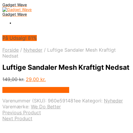
Gadget Wave
Gadget Wave
På Udsalg! 81%
Forside
/
Nyheder
/
Luftige Sandaler Mesh Kraftigt
Nedsat
Luftige Sandaler Mesh Kraftigt Nedsat
Den
Den
149,00
kr.
29,00
kr.
oprindelige
aktuelle
På Udsalg hos Wedobetter.dk
pris
pris
var:
er:
Varenummer (SKU):
960e591481ee
Kategori:
Nyheder
149,00 kr..
29,00 kr..
Varemærke:
We Do Better
Previous Product
Next Product