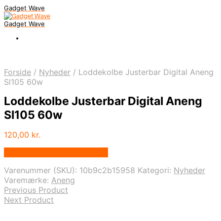
Gadget Wave
Gadget Wave
Forside
/
Nyheder
/
Loddekolbe Justerbar Digital Aneng
Sl105 60w
Loddekolbe Justerbar Digital Aneng
Sl105 60w
120,00
kr.
Bedste pris hos Alabazar.dk
Varenummer (SKU):
10b9c2b15958
Kategori:
Nyheder
Varemærke:
Aneng
Previous Product
Next Product