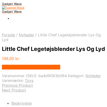
Gadget Wave
Gadget Wave
Forside
/
Nyheder
/
Little Chef Legetøjsblender Lys Og
Lyd
Little Chef Legetøjsblender Lys Og Lyd
149,00
kr.
Bedste pris hos Randomshop.dk
Varenummer (SKU):
ba4d9083b064
Kategori:
Nyheder
Varemærke:
Toys
Previous Product
Next Product
Beskrivelse