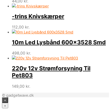
44,00
kr.
-trins Knivskærper
112,00
kr.
10m Led Lysbånd 600×3528 Smd
498,00
kr.
220v 12v Strømforsyning Til
Pet803
149,00
kr.
© gadgetwave.dk
×
×