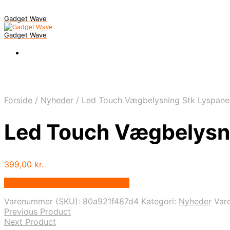
Gadget Wave
Gadget Wave
Forside
/
Nyheder
/
Led Touch Vægbelysning Stk Lyspanel
Led Touch Vægbelysni
399,00
kr.
Bedste pris hos Randomshop.dk
Varenummer (SKU):
80a921f487d4
Kategori:
Nyheder
Var
Previous Product
Next Product