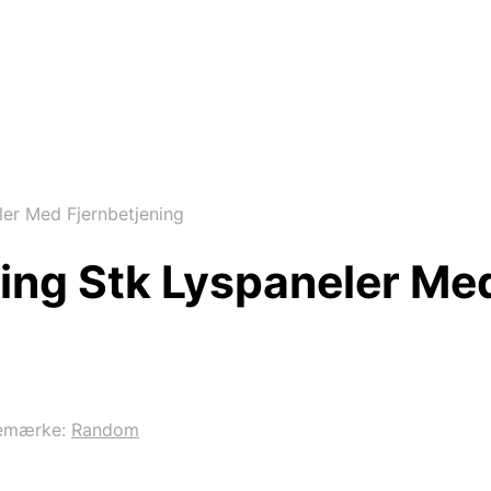
er Med Fjernbetjening
ng Stk Lyspaneler Med
emærke:
Random