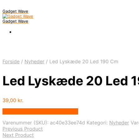
Gadget Wave
Gadget Wave
Forside
/
Nyheder
/
Led Lyskæde 20 Led 190 Cm
Led Lyskæde 20 Led 
39,00
kr.
Bedste pris hos Randomshop.dk
Varenummer (SKU):
ac40e33ee74d
Kategori:
Nyheder
Va
Previous Product
Next Product