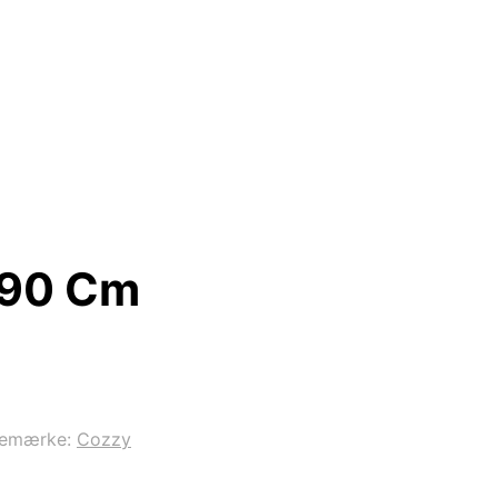
190 Cm
remærke:
Cozzy