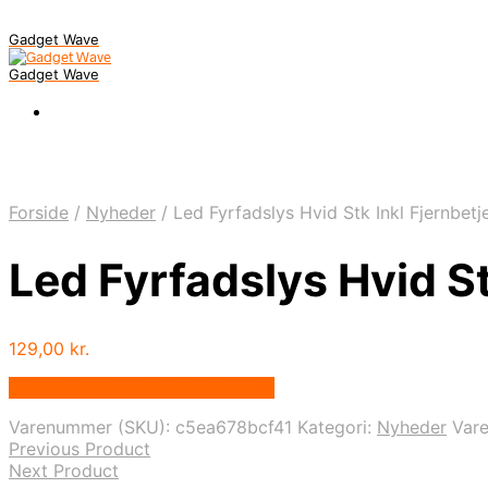
Gadget Wave
Gadget Wave
Forside
/
Nyheder
/
Led Fyrfadslys Hvid Stk Inkl Fjernbetj
Led Fyrfadslys Hvid St
129,00
kr.
Bedste pris hos Randomshop.dk
Varenummer (SKU):
c5ea678bcf41
Kategori:
Nyheder
Var
Previous Product
Next Product