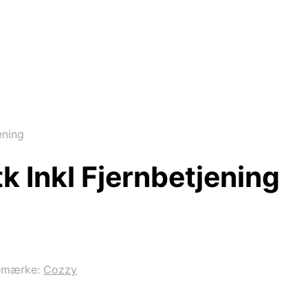
ening
k Inkl Fjernbetjening
emærke:
Cozzy