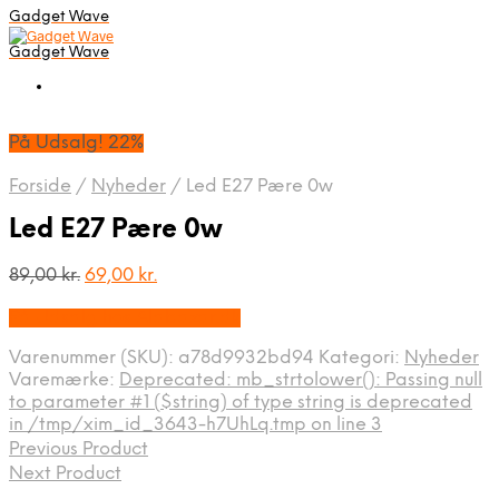
Gadget Wave
Gadget Wave
På Udsalg! 22%
Forside
/
Nyheder
/
Led E27 Pære 0w
Led E27 Pære 0w
Den
Den
89,00
kr.
69,00
kr.
oprindelige
aktuelle
På Udsalg hos Alabazar.dk
pris
pris
var:
er:
Varenummer (SKU):
a78d9932bd94
Kategori:
Nyheder
89,00 kr..
69,00 kr..
Varemærke:
Deprecated: mb_strtolower(): Passing null
to parameter #1 ($string) of type string is deprecated
in /tmp/xim_id_3643-h7UhLq.tmp on line 3
Previous Product
Next Product