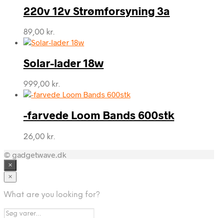
220v 12v Strømforsyning 3a
89,00
kr.
Solar-lader 18w
999,00
kr.
-farvede Loom Bands 600stk
26,00
kr.
© gadgetwave.dk
×
×
What are you looking for?