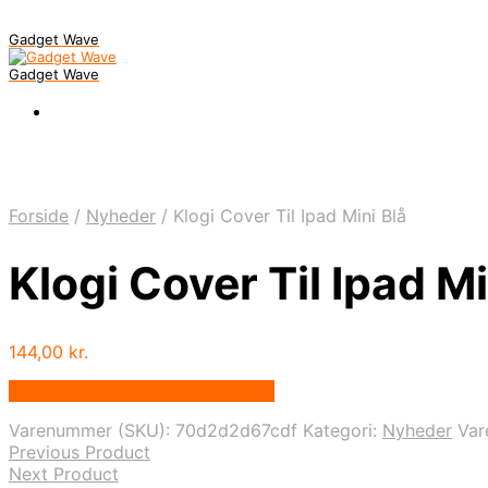
Gadget Wave
Gadget Wave
Forside
/
Nyheder
/
Klogi Cover Til Ipad Mini Blå
Klogi Cover Til Ipad Mi
144,00
kr.
Bedste pris hos Randomshop.dk
Varenummer (SKU):
70d2d2d67cdf
Kategori:
Nyheder
Va
Previous Product
Next Product