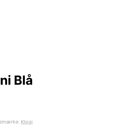
ni Blå
remærke:
Klogi