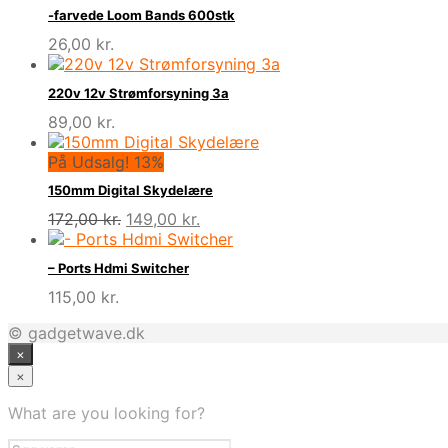
-farvede Loom Bands 600stk
26,00
kr.
220v 12v Strømforsyning 3a
89,00
kr.
På Udsalg! 13%
150mm Digital Skydelære
Den
Den
172,00
kr.
149,00
kr.
oprindelige
aktuelle
pris
pris
– Ports Hdmi Switcher
var:
er:
115,00
kr.
172,00 kr..
149,00 kr..
© gadgetwave.dk
×
×
What are you looking for?