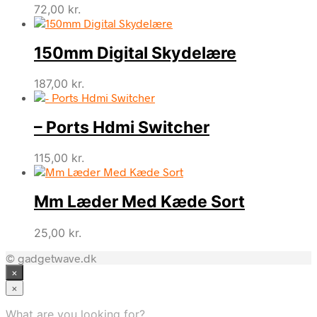
72,00
kr.
150mm Digital Skydelære
187,00
kr.
– Ports Hdmi Switcher
115,00
kr.
Mm Læder Med Kæde Sort
25,00
kr.
© gadgetwave.dk
×
×
What are you looking for?