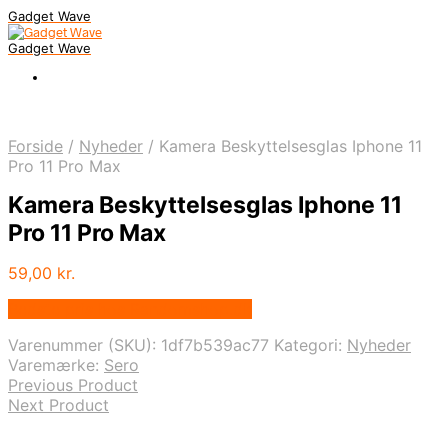
Gadget Wave
Gadget Wave
Forside
/
Nyheder
/
Kamera Beskyttelsesglas Iphone 11
Pro 11 Pro Max
Kamera Beskyttelsesglas Iphone 11
Pro 11 Pro Max
59,00
kr.
Bedste pris hos Randomshop.dk
Varenummer (SKU):
1df7b539ac77
Kategori:
Nyheder
Varemærke:
Sero
Previous Product
Next Product