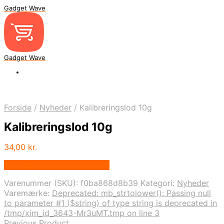
Gadget Wave
Gadget Wave
Forside
/
Nyheder
/
Kalibreringslod 10g
Kalibreringslod 10g
34,00
kr.
Bedste pris hos Alabazar.dk
Varenummer (SKU):
f0ba868d8b39
Kategori:
Nyheder
Varemærke:
Deprecated: mb_strtolower(): Passing null
to parameter #1 ($string) of type string is deprecated in
/tmp/xim_id_3643-Mr3uMT.tmp on line 3
Previous Product