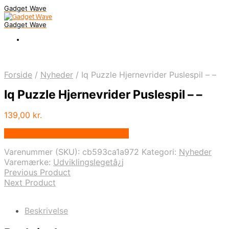
Gadget Wave
Gadget Wave
Forside
/
Nyheder
/
Iq Puzzle Hjernevrider Puslespil – –
Iq Puzzle Hjernevrider Puslespil – –
139,00
kr.
Bedste pris hos Randomshop.dk
Varenummer (SKU):
cb593ca1a972
Kategori:
Nyheder
Varemærke:
Udviklingslegetâ¿j
Previous Product
Next Product
Beskrivelse