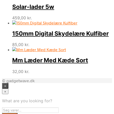
Solar-lader 5w
459,00
kr.
150mm Digital Skydelære Kulfiber
85,00
kr.
Mm Læder Med Kæde Sort
32,00
kr.
© gadgetwave.dk
×
×
What are you looking for?