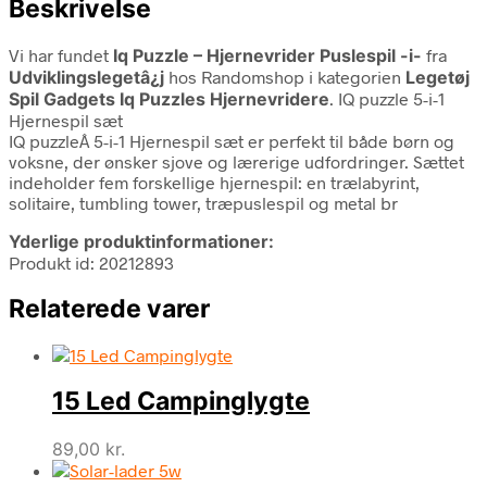
Beskrivelse
Vi har fundet
Iq Puzzle – Hjernevrider Puslespil -i-
fra
Udviklingslegetâ¿j
hos Randomshop i kategorien
Legetøj
Spil Gadgets Iq Puzzles Hjernevridere
. IQ puzzle 5-i-1
Hjernespil sæt
IQ puzzleÂ 5-i-1 Hjernespil sæt er perfekt til både børn og
voksne, der ønsker sjove og lærerige udfordringer. Sættet
indeholder fem forskellige hjernespil: en trælabyrint,
solitaire, tumbling tower, træpuslespil og metal br
Yderlige produktinformationer:
Produkt id: 20212893
Relaterede varer
15 Led Campinglygte
89,00
kr.