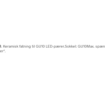
0
. Keramisk fatning til GU10 LED-pærer.Sokkel: GU10Max. spæ
er".