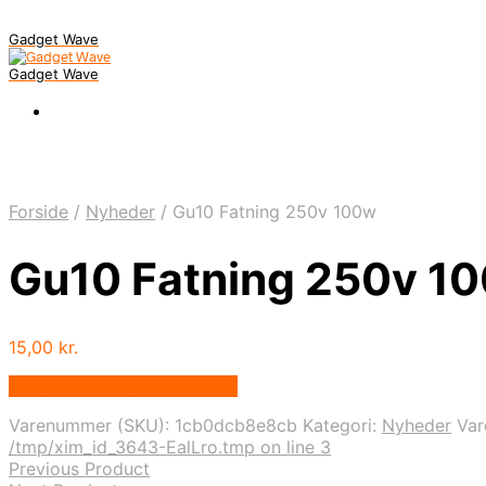
Gadget Wave
Gadget Wave
Forside
/
Nyheder
/
Gu10 Fatning 250v 100w
Gu10 Fatning 250v 1
15,00
kr.
Bedste pris hos Alabazar.dk
Varenummer (SKU):
1cb0dcb8e8cb
Kategori:
Nyheder
Va
/tmp/xim_id_3643-EalLro.tmp on line 3
Previous Product