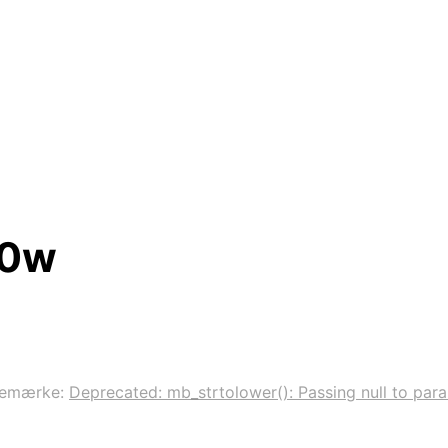
00w
remærke:
Deprecated: mb_strtolower(): Passing null to param