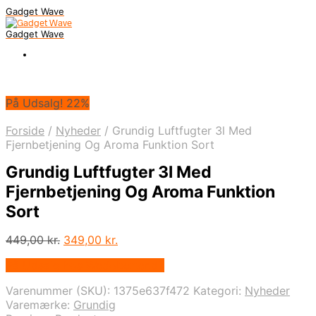
Gadget Wave
Gadget Wave
På Udsalg! 22%
Forside
/
Nyheder
/
Grundig Luftfugter 3l Med
Fjernbetjening Og Aroma Funktion Sort
Grundig Luftfugter 3l Med
Fjernbetjening Og Aroma Funktion
Sort
Den
Den
449,00
kr.
349,00
kr.
oprindelige
aktuelle
På Udsalg hos Wedobetter.dk
pris
pris
var:
er:
Varenummer (SKU):
1375e637f472
Kategori:
Nyheder
449,00 kr..
349,00 kr..
Varemærke:
Grundig