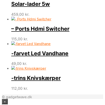
Solar-lader 5w
459,00
kr.
– Ports Hdmi Switcher
115,00
kr.
-farvet Led Vandhane
49,00
kr.
-trins Knivskærper
112,00
kr.
© gadgetwave.dk
×