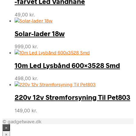
-farvet Led Vandhane
49,00
kr.
Solar-lader 18w
999,00
kr.
10m Led Lysbånd 600×3528 Smd
498,00
kr.
220v 12v Strømforsyning Til Pet803
149,00
kr.
© gadgetwave.dk
×
×