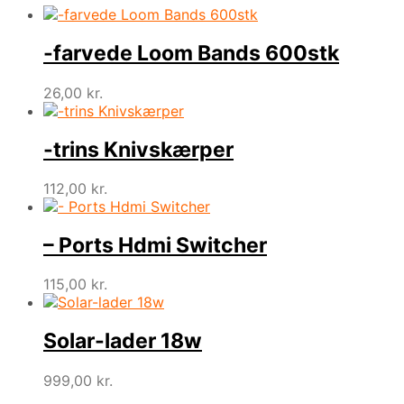
-farvede Loom Bands 600stk
26,00
kr.
-trins Knivskærper
112,00
kr.
– Ports Hdmi Switcher
115,00
kr.
Solar-lader 18w
999,00
kr.