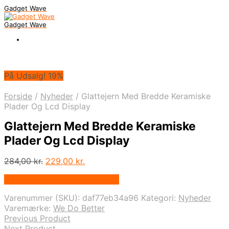
Gadget Wave
Gadget Wave
På Udsalg! 19%
Forside
/
Nyheder
/
Glattejern Med Bredde Keramiske
Plader Og Lcd Display
Glattejern Med Bredde Keramiske
Plader Og Lcd Display
Den
Den
284,00
kr.
229,00
kr.
oprindelige
aktuelle
På Udsalg hos Wedobetter.dk
pris
pris
var:
er:
Varenummer (SKU):
daf77eb34a96
Kategori:
Nyheder
284,00 kr..
229,00 kr..
Varemærke:
We Do Better
Previous Product
Next Product