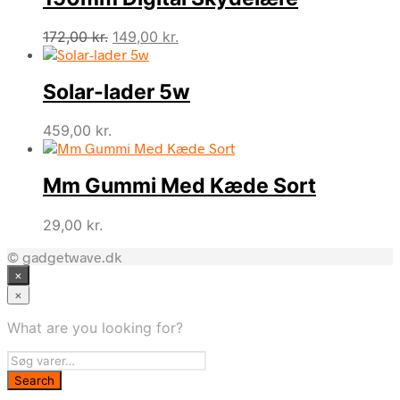
Den
Den
172,00
kr.
149,00
kr.
oprindelige
aktuelle
pris
pris
Solar-lader 5w
var:
er:
172,00 kr..
149,00 kr..
459,00
kr.
Mm Gummi Med Kæde Sort
29,00
kr.
© gadgetwave.dk
×
×
What are you looking for?