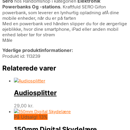
Sero
hos Randomshop i kategorien
Elektronik
Powerbanks Og -stations
. Kraftfuld SERO Gifon
powerbank, som leverer en lynhurtig opladning afÂ dine
mobile enheder, når du er på farten
Med en powerbank ved hånden slipper du for de ærgerlige
øjeblikke, hvor dine smartphone, iPad eller anden mobil
enhed løber tør for strøm
Måle
Yderlige produktinformationer:
Produkt id: 113239
Relaterede varer
Audiosplitter
29,00
kr.
På Udsalg! 13%
150mm Digital Skydelære