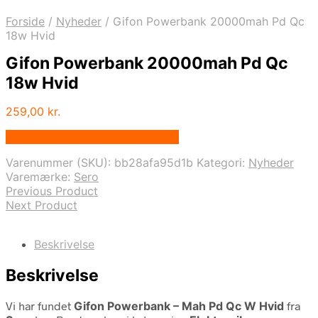
Forside
/
Nyheder
/
Gifon Powerbank 20000mah Pd Qc
18w Hvid
Gifon Powerbank 20000mah Pd Qc
18w Hvid
259,00
kr.
Bedste pris hos Randomshop.dk
Varenummer (SKU):
bb28afa95d1b
Kategori:
Nyheder
Varemærke:
Sero
Previous Product
Next Product
Beskrivelse
Beskrivelse
Vi har fundet
Gifon Powerbank – Mah Pd Qc W Hvid
fra