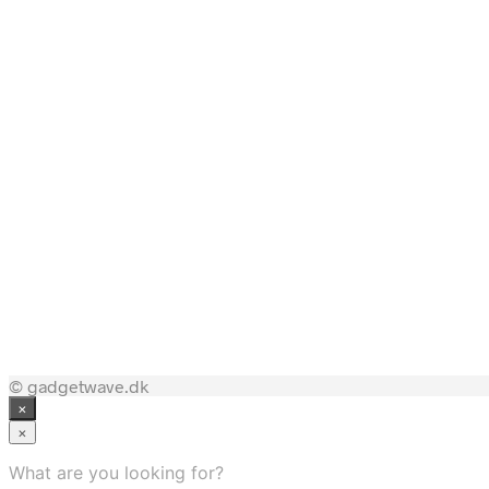
498,00
kr.
44,00
kr.
© gadgetwave.dk
×
×
What are you looking for?