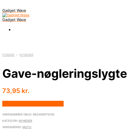
Gadget Wave
Gadget Wave
FORSIDE
/
NYHEDER
Gave-nøgleringslygt
73,95
kr.
Bedste pris hos Newstuff.dk
VARENUMMER (SKU):
682485DF5C82
KATEGORI:
NYHEDER
VAREMÆRKE:
MUTO