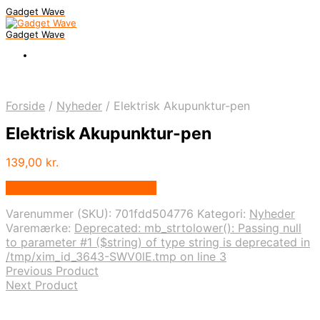
Gadget Wave
Gadget Wave
Forside
/
Nyheder
/
Elektrisk Akupunktur-pen
Elektrisk Akupunktur-pen
139,00
kr.
Bedste pris hos Alabazar.dk
Varenummer (SKU):
701fdd504776
Kategori:
Nyheder
Varemærke:
Deprecated: mb_strtolower(): Passing null
to parameter #1 ($string) of type string is deprecated in
/tmp/xim_id_3643-SWV0lE.tmp on line 3
Previous Product
Next Product