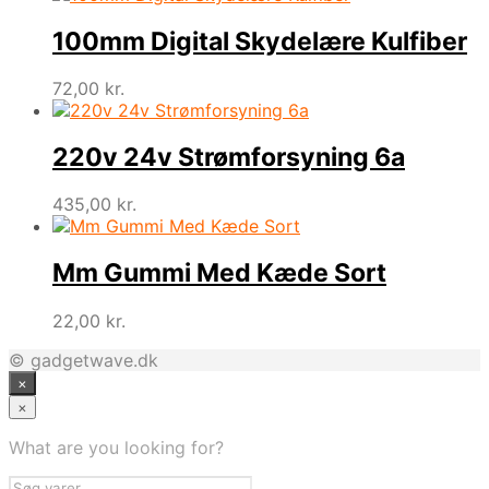
100mm Digital Skydelære Kulfiber
72,00
kr.
220v 24v Strømforsyning 6a
435,00
kr.
Mm Gummi Med Kæde Sort
22,00
kr.
© gadgetwave.dk
×
×
What are you looking for?