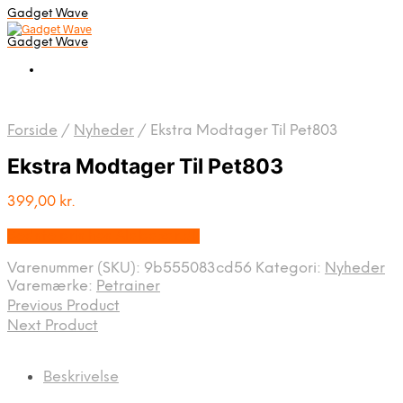
Gadget Wave
Gadget Wave
Forside
/
Nyheder
/
Ekstra Modtager Til Pet803
Ekstra Modtager Til Pet803
399,00
kr.
Bedste pris hos Alabazar.dk
Varenummer (SKU):
9b555083cd56
Kategori:
Nyheder
Varemærke:
Petrainer
Previous Product
Next Product
Beskrivelse