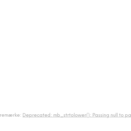
remærke:
Deprecated: mb_strtolower(): Passing null to par