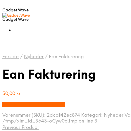
Gadget Wave
Gadget Wave
Forside
/
Nyheder
/
Ean Fakturering
Ean Fakturering
50,00
kr.
Bedste pris hos Alabazar.dk
Varenummer (SKU):
2dcaf42ec874
Kategori:
Nyheder
Va
/tmp/xim_id_3643-oCyw0d.tmp on line 3
Previous Product