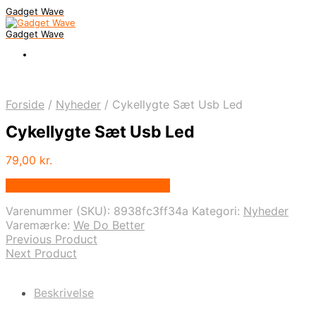
Gadget Wave
Gadget Wave
Forside
/
Nyheder
/
Cykellygte Sæt Usb Led
Cykellygte Sæt Usb Led
79,00
kr.
Bedste pris hos Wedobetter.dk
Varenummer (SKU):
8938fc3ff34a
Kategori:
Nyheder
Varemærke:
We Do Better
Previous Product
Next Product
Beskrivelse