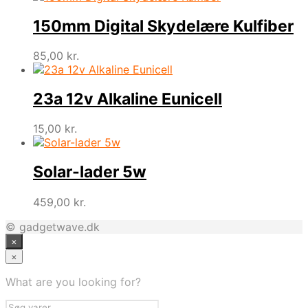
150mm Digital Skydelære Kulfiber
85,00
kr.
23a 12v Alkaline Eunicell
15,00
kr.
Solar-lader 5w
459,00
kr.
© gadgetwave.dk
×
×
What are you looking for?