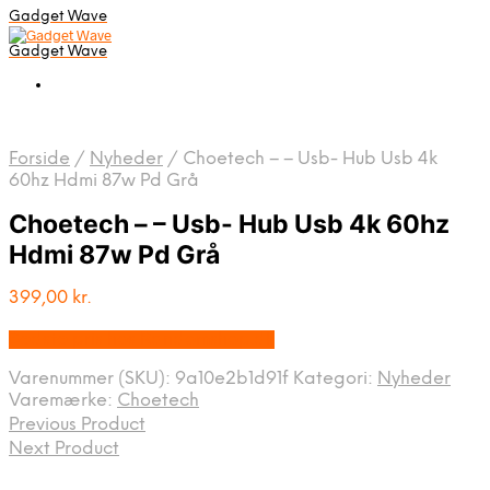
Gadget Wave
Gadget Wave
Forside
/
Nyheder
/
Choetech – – Usb- Hub Usb 4k
60hz Hdmi 87w Pd Grå
Choetech – – Usb- Hub Usb 4k 60hz
Hdmi 87w Pd Grå
399,00
kr.
Bedste pris hos Randomshop.dk
Varenummer (SKU):
9a10e2b1d91f
Kategori:
Nyheder
Varemærke:
Choetech
Previous Product
Next Product