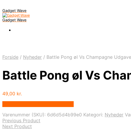
Gadget Wave
Gadget Wave
Forside
/
Nyheder
/
Battle Pong øl Vs Champagne Udgave
Battle Pong øl Vs Ch
49,00
kr.
Bedste pris hos Randomshop.dk
Varenummer (SKU):
6d6d5d4b99e0
Kategori:
Nyheder
Va
Previous Product
Next Product