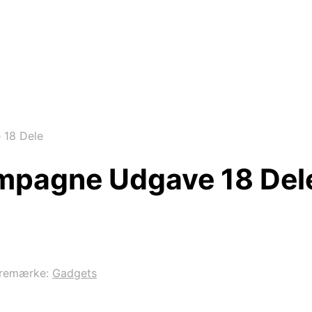
 18 Dele
ampagne Udgave 18 Del
remærke:
Gadgets