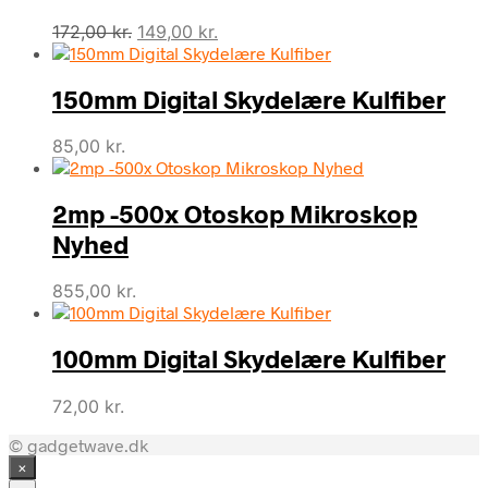
Den
Den
172,00
kr.
149,00
kr.
oprindelige
aktuelle
pris
pris
150mm Digital Skydelære Kulfiber
var:
er:
172,00 kr..
149,00 kr..
85,00
kr.
2mp -500x Otoskop Mikroskop
Nyhed
855,00
kr.
100mm Digital Skydelære Kulfiber
72,00
kr.
© gadgetwave.dk
×