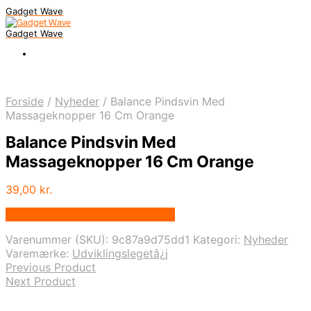
Gadget Wave
Gadget Wave
Forside
/
Nyheder
/
Balance Pindsvin Med
Massageknopper 16 Cm Orange
Balance Pindsvin Med
Massageknopper 16 Cm Orange
39,00
kr.
Bedste pris hos Randomshop.dk
Varenummer (SKU):
9c87a9d75dd1
Kategori:
Nyheder
Varemærke:
Udviklingslegetâ¿j
Previous Product
Next Product