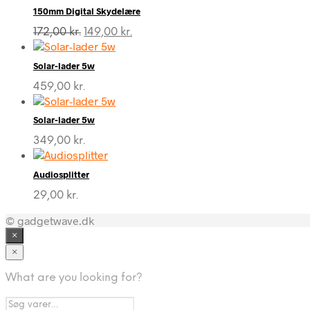
150mm Digital Skydelære
Den
Den
172,00
kr.
149,00
kr.
oprindelige
aktuelle
pris
pris
Solar-lader 5w
var:
er:
172,00 kr..
149,00 kr..
459,00
kr.
Solar-lader 5w
349,00
kr.
Audiosplitter
29,00
kr.
© gadgetwave.dk
×
×
What are you looking for?