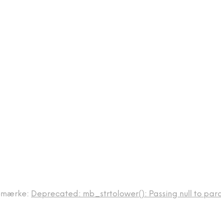
emærke:
Deprecated: mb_strtolower(): Passing null to para