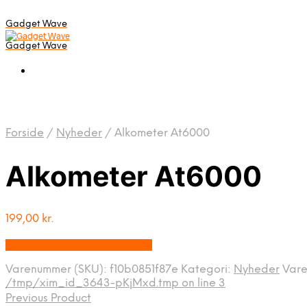
Gadget Wave
Gadget Wave
Forside
/
Nyheder
/
Alkometer At6000
Alkometer At6000
199,00
kr.
Bedste pris hos Alabazar.dk
Varenummer (SKU):
f10b0851f87e
Kategori:
Nyheder
Var
/tmp/xim_id_3643-pKjMxd.tmp on line 3
Previous Product