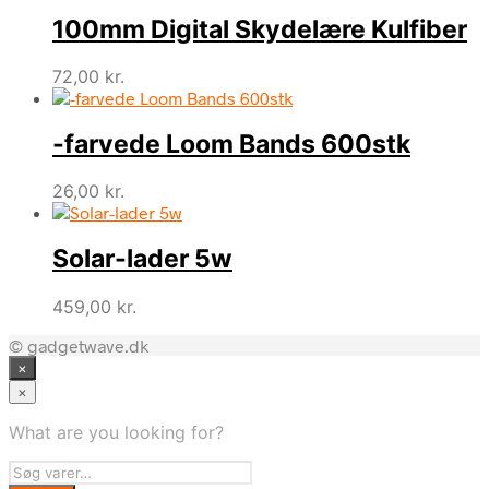
100mm Digital Skydelære Kulfiber
72,00
kr.
-farvede Loom Bands 600stk
26,00
kr.
Solar-lader 5w
459,00
kr.
© gadgetwave.dk
×
×
What are you looking for?