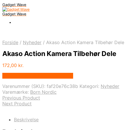
Gadget Wave
Gadget Wave
Forside
/
Nyheder
/
Akaso Action Kamera Tilbehør Dele
Akaso Action Kamera Tilbehør Dele
172,00
kr.
Bedste pris hos Randomshop.dk
Varenummer (SKU):
faf20e76c38b
Kategori:
Nyheder
Varemærke:
Born Nordic
Previous Product
Next Product
Beskrivelse