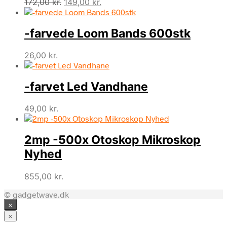
Den
Den
172,00
kr.
149,00
kr.
oprindelige
aktuelle
pris
pris
-farvede Loom Bands 600stk
var:
er:
172,00 kr..
149,00 kr..
26,00
kr.
-farvet Led Vandhane
49,00
kr.
2mp -500x Otoskop Mikroskop
Nyhed
855,00
kr.
© gadgetwave.dk
×
×