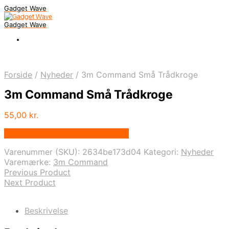
Gadget Wave
Gadget Wave
Forside
/
Nyheder
/
3m Command Små Trådkroge
3m Command Små Trådkroge
55,00
kr.
Bedste pris hos Randomshop.dk
Varenummer (SKU):
2634be173d04
Kategori:
Nyheder
Varemærke:
3m Command
Previous Product
Next Product
Beskrivelse