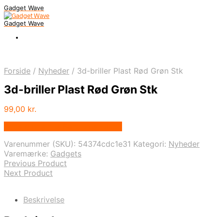
Gadget Wave
Gadget Wave
Forside
/
Nyheder
/
3d-briller Plast Rød Grøn Stk
3d-briller Plast Rød Grøn Stk
99,00
kr.
Bedste pris hos Randomshop.dk
Varenummer (SKU):
54374cdc1e31
Kategori:
Nyheder
Varemærke:
Gadgets
Previous Product
Next Product
Beskrivelse