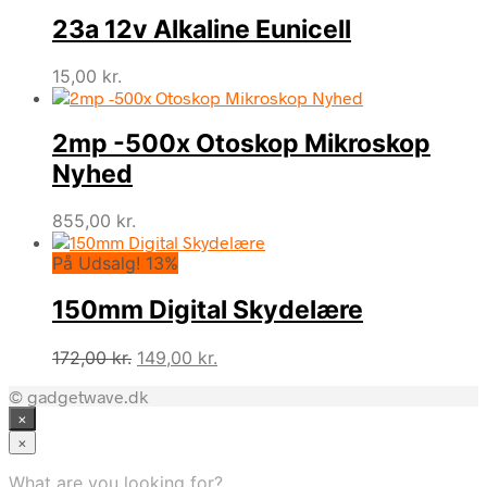
23a 12v Alkaline Eunicell
15,00
kr.
2mp -500x Otoskop Mikroskop
Nyhed
855,00
kr.
På Udsalg! 13%
150mm Digital Skydelære
Den
Den
172,00
kr.
149,00
kr.
oprindelige
aktuelle
© gadgetwave.dk
pris
pris
×
var:
er:
172,00 kr..
149,00 kr..
×
What are you looking for?