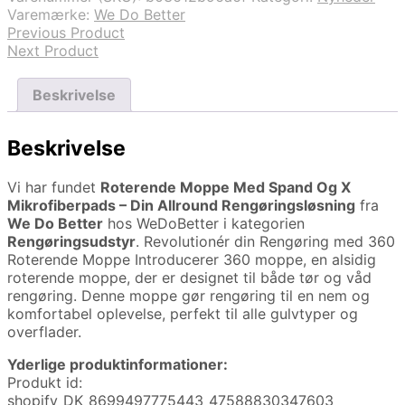
Varemærke:
We Do Better
Previous Product
Next Product
Beskrivelse
Beskrivelse
Vi har fundet
Roterende Moppe Med Spand Og X
Mikrofiberpads – Din Allround Rengøringsløsning
fra
We Do Better
hos WeDoBetter i kategorien
Rengøringsudstyr
. Revolutionér din Rengøring med 360
Roterende Moppe Introducerer 360 moppe, en alsidig
roterende moppe, der er designet til både tør og våd
rengøring. Denne moppe gør rengøring til en nem og
komfortabel oplevelse, perfekt til alle gulvtyper og
overflader.
Yderlige produktinformationer:
Produkt id:
shopify_DK_8699497775443_47588830347603