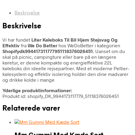
Beskrivelse
Beskrivelse
Vi har fundet
Liter Køleboks Til Bil Hjem Støjsvag Og
Effektiv
fra
We Do Better
hos WeDoBetter i kategorien
Shopifydk994417311777951118376026451
. Uanset om du
skal på picnic, campingture eller bare på en længere
køretur, er denne kompakte og energieffektive 22L
køleboks din ideelle rejsepartner. Med et moderne Peltier-
kølesystem og effektiv isolering holder den dine madvarer
og drikke kolde i mange
Yderlige produktinformationer:
Produkt id: shopify_DK_9944173117779_51118376026451
Relaterede varer
Mm Gummi Med Kæde Sort