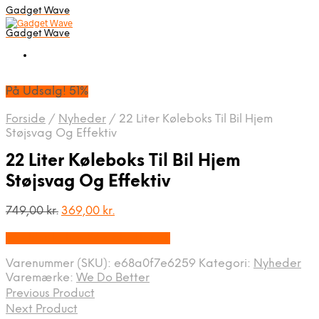
Gadget Wave
Gadget Wave
På Udsalg! 51%
Forside
/
Nyheder
/
22 Liter Køleboks Til Bil Hjem
Støjsvag Og Effektiv
22 Liter Køleboks Til Bil Hjem
Støjsvag Og Effektiv
Den
Den
749,00
kr.
369,00
kr.
oprindelige
aktuelle
På Udsalg hos Wedobetter.dk
pris
pris
var:
er:
Varenummer (SKU):
e68a0f7e6259
Kategori:
Nyheder
749,00 kr..
369,00 kr..
Varemærke:
We Do Better
Previous Product
Next Product